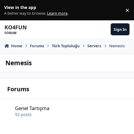
Skip to content
View in the app
×
Di
A better way to browse.
Learn more
.
KO4FUN
Sign In
FORUM
Home
Forums
Türk Topluluğu
Servers
Nemesis
Nemesis
Forums
Genel Tartışma
Genel Tartışma
92
posts