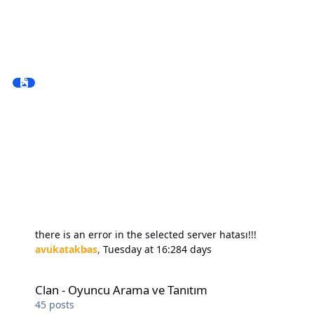
there is an error in the selected server hatası!!!
avukatakbas
,
Tuesday at 16:28
4 days
Clan - Oyuncu Arama ve Tanıtım
Clan - Oyuncu Arama ve Tanıtım
45
posts