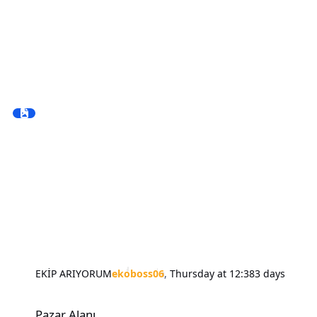
EKİP ARIYORUM
ekoboss06
,
Thursday at 12:38
3 days
Pazar Alanı
Pazar Alanı