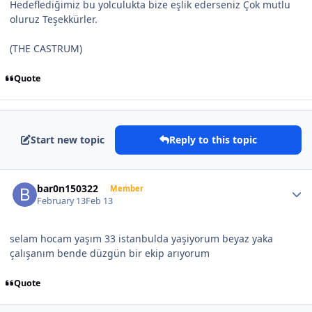
Hedeflediğimiz bu yolculukta bize eşlik ederseniz Çok mutlu
oluruz Teşekkürler.
(THE CASTRUM)
Quote
Start new topic
Reply to this topic
Author stats
bar0n150322
Member
February 13
Feb 13
selam hocam yaşım 33 istanbulda yaşiyorum beyaz yaka
çalışanım bende düzgün bir ekip arıyorum
Quote