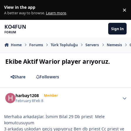
Skip to content
View in the app
×
Di
A better way to browse.
Learn more
.
KO4FUN
Sign In
FORUM
Home
Forums
Türk Topluluğu
Servers
Nemesis
Ekibe Aktif Warior player arıyoruz.
Share
Followers
Author stats
harbay1208
Member
February 8
Feb 8
Merhaba arkadaşlar. İsmim Bilal 29 Db priest Mele
komutcusuyum
3 arkadaş uskodan geçiş yapıyoruz Ben db priest Cc priest ve