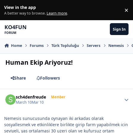
Skip to content
View in the app
×
Di
A better way to browse.
Learn more
.
KO4FUN
Sign In
FORUM
Home
Forums
Türk Topluluğu
Servers
Nemesis
Human Ekip Ariyoruz!
Share
Followers
Author stats
sch4denfreude
Member
March 10
Mar 10
Nemesis sunucusunda oynayan iki arkadas olarak
sosyallesmek ve etkinliklere birlikte girip farm yapabilmek icin
seviyeli, yas ortalamasi 30 uzeri olan ve kufursuz ortam